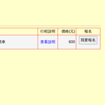
行程說明
價格(元)
報名
踏車
查看說明
600